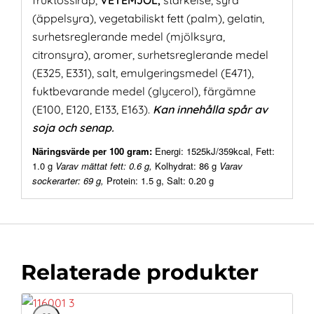
fruktossirap,
VETEMJÖL,
stärkelse, syra
(äppelsyra), vegetabiliskt fett (palm), gelatin,
surhetsreglerande medel (mjölksyra,
citronsyra), aromer, surhetsreglerande medel
(E325, E331), salt, emulgeringsmedel (E471),
fuktbevarande medel (glycerol), färgämne
(E100, E120, E133, E163).
Kan innehålla spår av
soja och senap.
Näringsvärde per 100 gram:
Energi: 1525kJ/359kcal, Fett:
1.0 g
Varav mättat fett: 0.6 g,
Kolhydrat: 86 g
Varav
sockerarter: 69 g,
Protein: 1.5 g, Salt: 0.20 g
Relaterade produkter