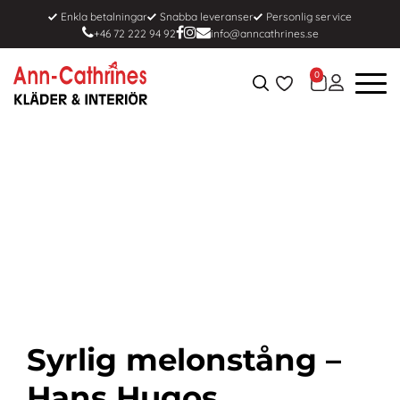
Enkla betalningar
Snabba leveranser
Personlig service
+46 72 222 94 92
info@anncathrines.se
0
Syrlig melonstång –
Hans Hugos