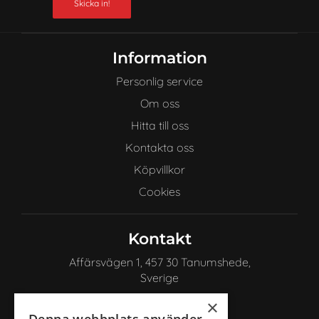
Skicka in!
Information
Personlig service
Om oss
Hitta till oss
Kontakta oss
Köpvillkor
Cookies
Kontakt
Affärsvägen 1, 457 30 Tanumshede,
Sverige
+46 72 222 94 92
×