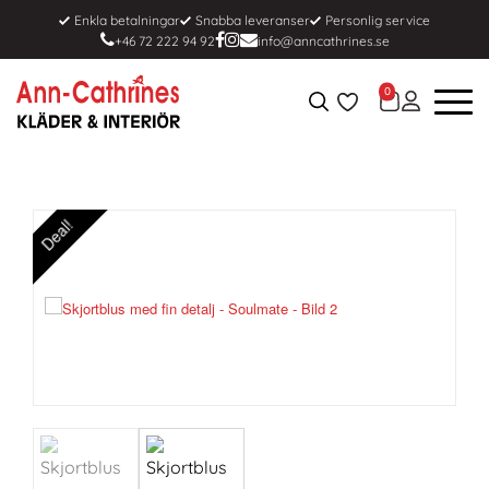
Enkla betalningar
Snabba leveranser
Personlig service
+46 72 222 94 92
info@anncathrines.se
0
Deal!