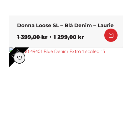
Donna Loose SL – Blå Denim – Laurie
Det
Det
1 399,00
kr
1 299,00
kr
ursprungliga
nuvarande
priset
priset
Deal!
var:
är:
1
1
399,00 kr.
299,00 kr.