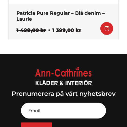
Patricia Pure Regular – Blå denim –
Laurie
Det
Det
1 499,00
kr
1 399,00
kr
ursprungliga
nuvarande
priset
priset
var:
är:
1
1
499,00 kr.
399,00 kr.
Prenumerera på vårt nyhetsbrev