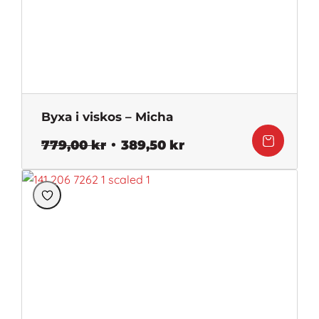
Byxa i viskos – Micha
Det
Det
779,00
kr
389,50
kr
ursprungliga
nuvarande
priset
priset
var:
är:
779,00 kr.
389,50 kr.