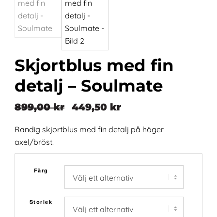
Skjortblus med fin
detalj – Soulmate
899,00
kr
449,50
kr
Det
Det
ursprungliga
nuvarande
Randig skjortblus med fin detalj på höger
priset
priset
axel/bröst.
var:
är:
899,00 kr.
449,50 kr.
Färg
Storlek