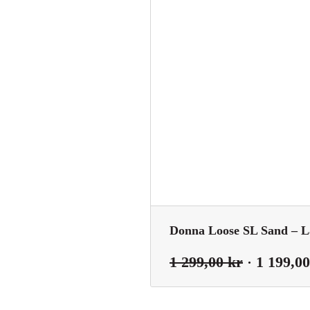
Donna Loose SL Sand – L
Det
1 299,00
kr
1 199,0
ursprungl
priset