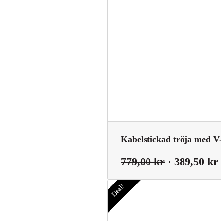
Kabelstickad tröja med V
Det
779,00
kr
389,50
kr
ursprungli
Deal!
priset
var:
779,00 kr.