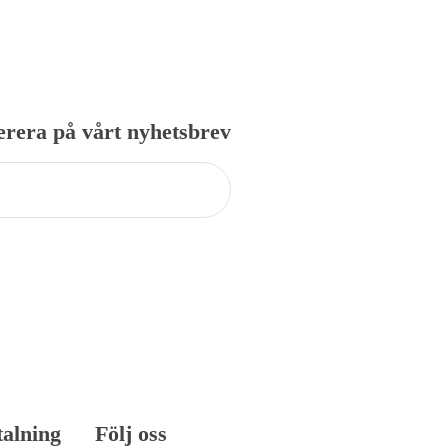
är:
1
349,00 kr.
rera på vårt nyhetsbrev
talning
Följ oss