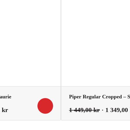
199,00 kr.
aurie
Piper Regular Cropped – 
Det
Det
0
kr
1 449,00
kr
1 349,00
iga
nuvarande
ursprungl
priset
priset