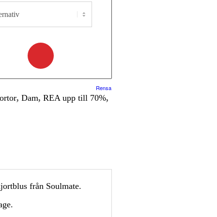
Rensa
ortor
,
Dam
,
REA upp till 70%
,
kjortblus från Soulmate.
age.