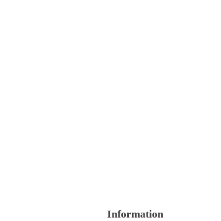
var:
1
299,00 kr.
Information