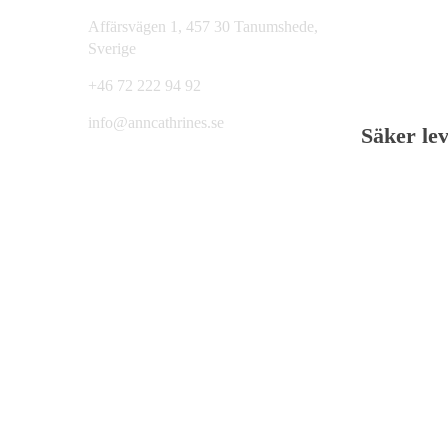
Affärsvägen 1, 457 30 Tanumshede,
Sverige
+46 72 222 94 92
info@anncathrines.se
Säker le