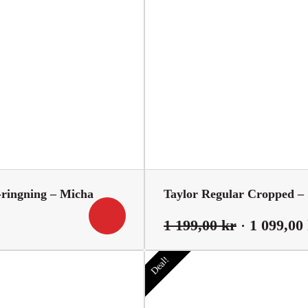
-ringning – Micha
Taylor Regular Cropped – 
Det
Det
1 199,00
kr
1 099,00
ga
nuvarande
ursprungl
Deal!
priset
priset
är:
var:
389,50 kr.
1