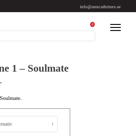
info@anncathrines.se
0
ne 1 – Soulmate
r
 Soulmate.