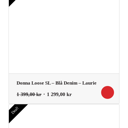
1
1
349,00 kr.
249,00 kr.
Donna Loose SL – Blå Denim – Laurie
Det
Det
1 399,00
kr
1 299,00
kr
ursprungliga
nuvarande
priset
priset
Deal!
var:
är:
1
1
399,00 kr.
299,00 kr.