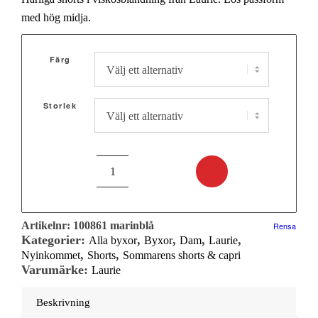
priset
priset
med hög midja.
var:
är:
1
999,00 kr.
Färg
099,00 kr.
Storlek
Artikelnr:
100861 marinblå
Rensa
Kategorier:
,
,
,
,
Alla byxor
Byxor
Dam
Laurie
,
,
Nyinkommet
Shorts
Sommarens shorts & capri
Varumärke:
Laurie
Beskrivning