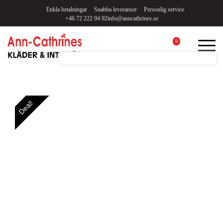
Enkla betalningar
Snabba leveranser
Personlig service
+46 72 222 94 92
info@anncathrines.se
0
Deal!