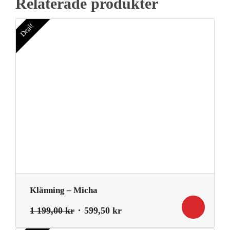
Relaterade produkter
Deal!
Klänning – Micha
Det
Det
1 199,00
kr
599,50
kr
ursprungliga
nuvarande