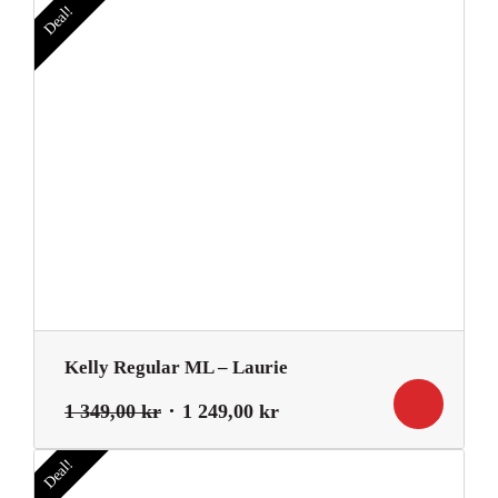
priset
priset
Deal!
var:
är:
1
599,50 kr.
199,00 kr.
Kelly Regular ML – Laurie
Det
Det
1 349,00
kr
1 249,00
kr
ursprungliga
nuvarande
priset
priset
Deal!
var:
är: