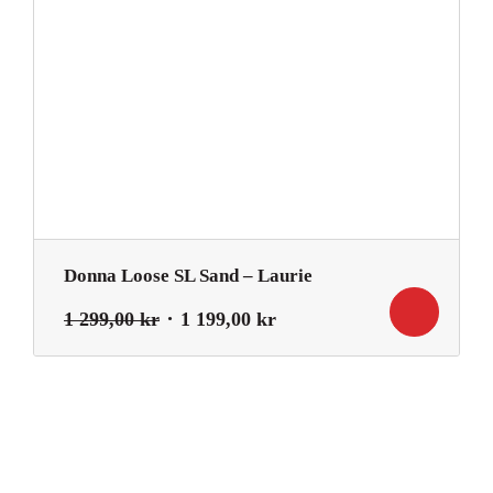
Donna Loose SL Sand – Laurie
Det
Det
1 299,00
kr
1 199,00
kr
ursprungliga
nuvarande
priset
priset
var:
är:
1
1
299,00 kr.
199,00 kr.