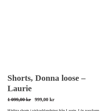
Shorts, Donna loose –
Laurie
1 099,00
kr
999,00
kr
Det
Det
ursprungliga
nuvarande
Härliga shorts i viskosblandning från Laurie. Lös passform