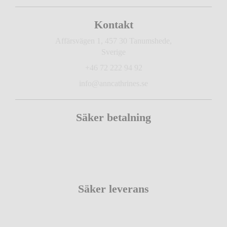
Kontakt
Affärsvägen 1, 457 30 Tanumshede,
Sverige
+46 72 222 94 92
info@anncathrines.se
Säker betalning
Säker leverans