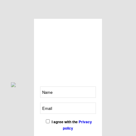
Bli först med det senaste!
Accessoarer
Prenumerera på vårt
nyhetsbrev och få en
Handla nu
rabattkod med 15% på valfri
vara. Går ej att kombinera
med andra erbjudanden.
I agree with the
Privacy
policy