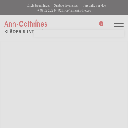
Enkla betalningar
Snabba leveranser
Personlig service
+46 72 222 94 92
info@anncathrines.se
0