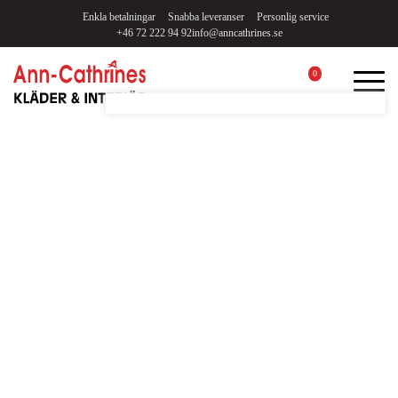
Enkla betalningar
Snabba leveranser
Personlig service
+46 72 222 94 92
info@anncathrines.se
0