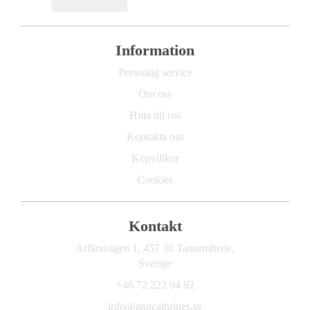
Information
Personlig service
Om oss
Hitta till oss
Kontakta oss
Köpvillkor
Cookies
Kontakt
Affärsvägen 1, 457 30 Tanumshede,
Sverige
+46 72 222 94 92
info@anncathrines.se