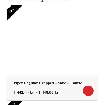
Deal!
Piper Regular Cropped – Sand – Laurie
Det
Det
1 449,00
kr
1 349,00
kr
ursprungliga
nuvarande
priset
priset