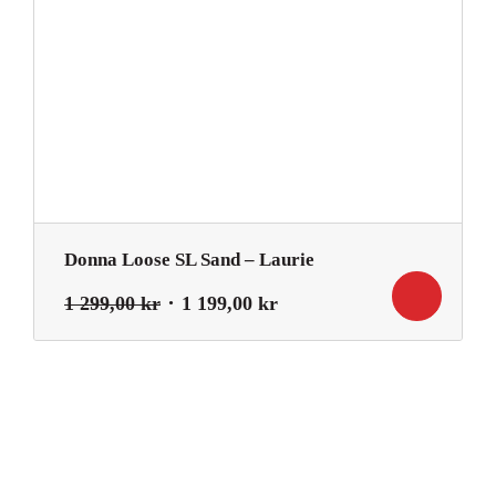
Donna Loose SL Sand – Laurie
Det
Det
1 299,00
kr
1 199,00
kr
ursprungliga
nuvarande
priset
priset
var:
är:
1
1
299,00 kr.
199,00 kr.