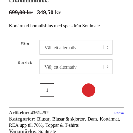
699,00
kr
349,50
kr
Det
Det
ursprungliga
nuvarande
Kortärmad bomullsblus med spets från Soulmate.
priset
priset
var:
är:
Färg
699,00 kr.
349,50 kr.
Storlek
Artikelnr:
4361-252
Rensa
Kategorier:
,
,
,
,
Blusar
Blusar & skjortor
Dam
Kortärmat
,
REA upp till 70%
Toppar & T-shirts
Varumärke:
Soulmate