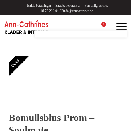
Enkla betalningar
Snabba leveranser
Personlig service
+46 72 222 94 92
info@anncathrines.se
0
Deal!
Bomullsblus Prom –
Soulmate