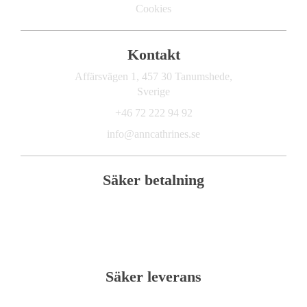
Cookies
Kontakt
Affärsvägen 1, 457 30 Tanumshede,
Sverige
+46 72 222 94 92
info@anncathrines.se
Säker betalning
Säker leverans